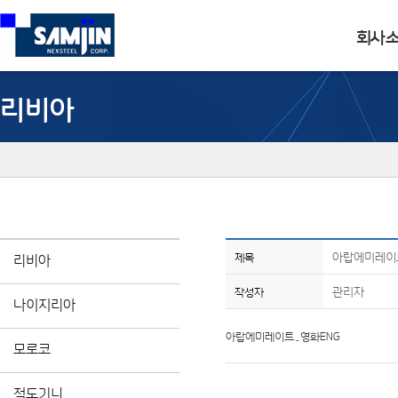
회사
리비아
아랍에미레이
제목
리비아
관리자
작성자
나이지리아
아랍에미레이트_영화ENG
모로코
적도기니